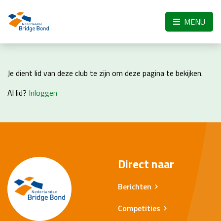
Skip to the main content
MENU
Je dient lid van deze club te zijn om deze pagina te bekijken.
Al lid?
Inloggen
Direct naar
Berichten
Competities