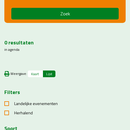
Zoek
0
resultaten
in agenda
Weergave:
Kaart
Lijst
Filters
Landelijke evenementen
Herhalend
Soort