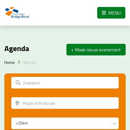
Skip to the main content
MENU
Agenda
+ Maak nieuw evenement
Home
Agenda